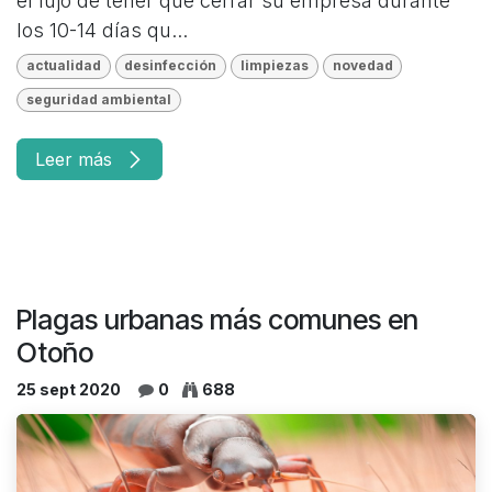
el lujo de tener que cerrar su empresa durante
los 10-14 días qu...
actualidad
desinfección
limpiezas
novedad
seguridad ambiental
Leer más
Plagas urbanas más comunes en
Otoño
25 sept 2020
0
688